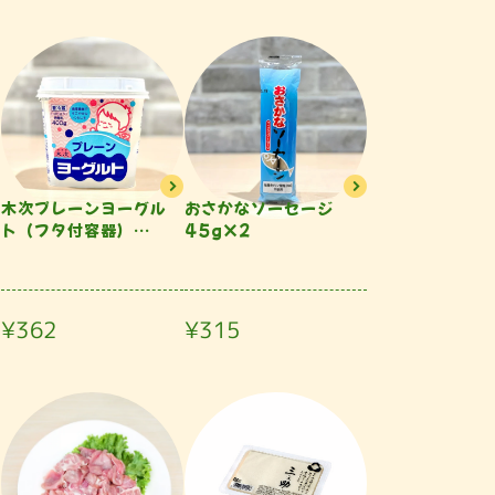
木次プレーンヨーグル
おさかなソーセージ
ト（フタ付容器）
45g×2
400g
¥362
¥315