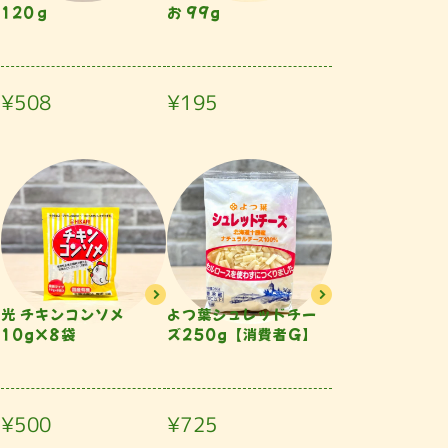
120ｇ
お 99g
¥508
¥195
光 チキンコンソメ
よつ葉シュレッドチー
10g×8袋
ズ250g【消費者Ｇ】
¥500
¥725