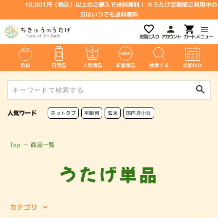
10,001円（税込）以上のご購入で送料無料！ ※うたげ定期便ご利用中の
方はいつでも送料無料
お気に入り
アカウント
メニュー
食材
日用品
人気商品
新着商品
検索する
定期BOX
search
人気ワード
ホットタブ
平飼卵
玄米
国内産小豆
Top
－
商品一覧
うたげ単品
カテゴリ