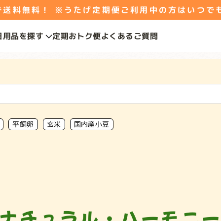
料無料！ ※うたげ定期便ご利用中の方はいつで
日用品を探す
定期おトク便
よくあるご質問
平飼卵
玄米
国内産小豆
ナチュラル・ハーモニ