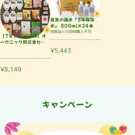
高賀の森水「5年保存
水」 500ml×24本
他商品との同時購入不可
【TRYGREEN】オ
ーガニック防災食セ
ッ...
¥5,443
¥8,149
キャンペーン