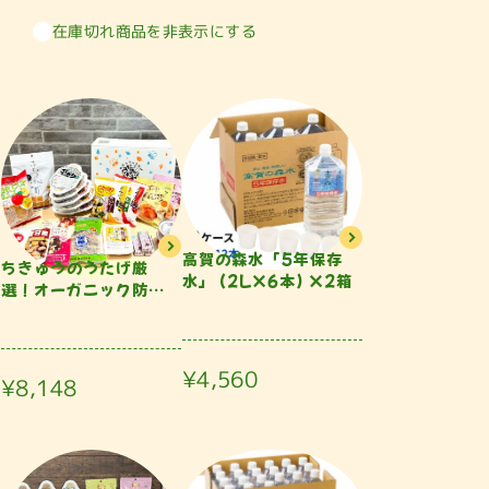
在庫切れ商品を非表示にする
高賀の森水「5年保存
ちきゅうのうたげ厳
水」 (2L×6本) ×2箱
選！オーガニック防災
食セ...
¥4,560
¥8,148