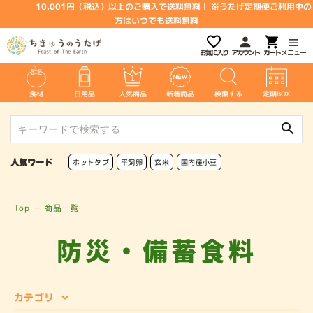
10,001円（税込）以上のご購入で送料無料！ ※うたげ定期便ご利用中の
方はいつでも送料無料
お気に入り
アカウント
メニュー
食材
日用品
人気商品
新着商品
検索する
定期BOX
search
人気ワード
ホットタブ
平飼卵
玄米
国内産小豆
Top
－
商品一覧
防災・備蓄食料
カテゴリ