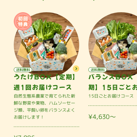
うたげBOX【定期】
バランスBOX
週1回お届けコース
期】15日ごと
自然生態系農業で育てられた新
15日ごとお届けコース
鮮な野菜や果物、ハムソーセー
ジ類、平飼い卵をバランスよく
¥4,630〜
お届けします！