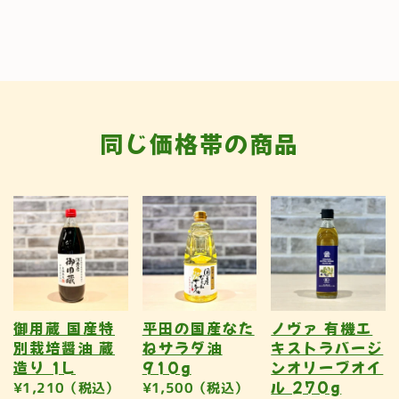
同じ価格帯の商品
御用蔵 国産特
平田の国産なた
ノヴァ 有機エ
別栽培醤油 蔵
ねサラダ油
キストラバージ
造り 1L
910g
ンオリーブオイ
ル 270g
¥1,210（税込）
¥1,500（税込）