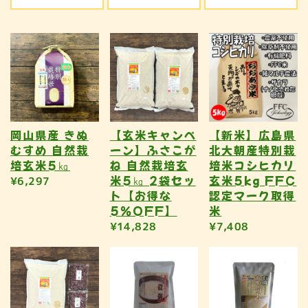
岡山県産 きぬ
【玄米キャンペ
【新米】広島県
むすめ 自然栽
ーン】ふさこが
北大朝産特別栽
培玄米5㎏
ね 自然栽培玄
培米コシヒカリ
米5㎏ 2袋セッ
玄米5kg FFC
¥6,297
ト【お得な
認定マーク取得
5％OFF】
米
¥14,828
¥7,408