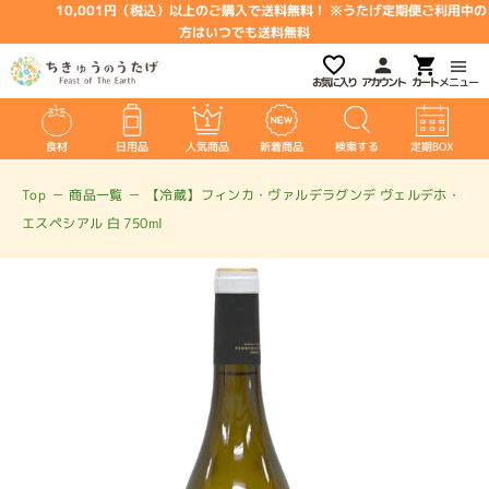
10,001円（税込）以上のご購入で送料無料！ ※うたげ定期便ご利用中の
方はいつでも送料無料
お気に入り
アカウント
メニュー
食材
日用品
人気商品
新着商品
検索する
定期BOX
Top
－
商品一覧
－
【冷蔵】フィンカ・ヴァルデラグンデ ヴェルデホ・
エスペシアル 白 750ml