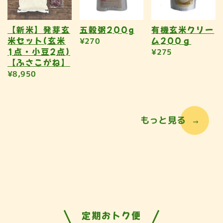
【新米】発芽玄
五穀粥200g
有機玄米クリー
米セット(玄米
ム200ｇ
¥270
1点・小豆2点)
¥275
【ふさこがね】
¥8,950
もっと見る
定期おトク便