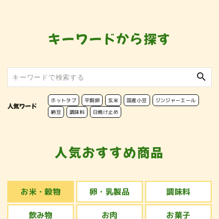
キーワードから探す
search
ホットタブ
平飼卵
玄米
国産小豆
ジンジャーエール
人気ワード
納豆
調味料
日焼け止め
人気おすすめ商品
お米・穀物
卵・乳製品
調味料
飲み物
お肉
お菓子