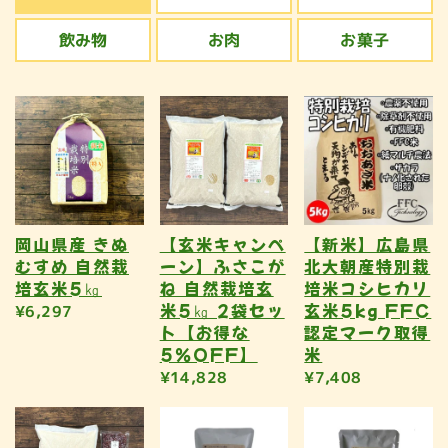
飲み物
お肉
お菓子
岡山県産 きぬ
【玄米キャンペ
【新米】広島県
むすめ 自然栽
ーン】ふさこが
北大朝産特別栽
培玄米5㎏
ね 自然栽培玄
培米コシヒカリ
米5㎏ 2袋セッ
玄米5kg FFC
¥6,297
ト【お得な
認定マーク取得
5％OFF】
米
¥14,828
¥7,408