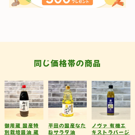
同じ価格帯の商品
御用蔵 国産特
平田の国産なた
ノヴァ 有機エ
別栽培醤油 蔵
ねサラダ油
キストラバージ