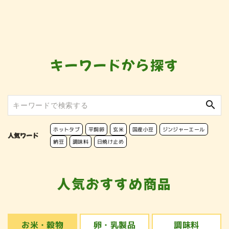
キーワードから探す
search
ホットタブ
平飼卵
玄米
国産小豆
ジンジャーエール
人気ワード
納豆
調味料
日焼け止め
人気おすすめ商品
お米・穀物
卵・乳製品
調味料