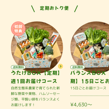
定期おトク便
うたげBOX【定期】
バランスBOX
週1回お届けコース
期】15日ごと
自然生態系農業で育てられた新
15日ごとお届けコース
鮮な野菜や果物、ハムソーセー
ジ類、平飼い卵をバランスよく
¥4,630〜
お届けします！