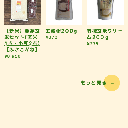
【新米】発芽玄
五穀粥200g
有機玄米クリー
米セット(玄米
ム200ｇ
¥270
1点・小豆2点)
¥275
【ふさこがね】
¥8,950
もっと見る