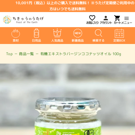
10,001円（税込）以上のご購入で送料無料！ ※うたげ定期便ご利用中の
方はいつでも送料無料
お気に入り
アカウント
メニュー
食材
日用品
人気商品
新着商品
検索する
定期BOX
Top
－
商品一覧
－
有機エキストラバージンココナッツオイル 100g