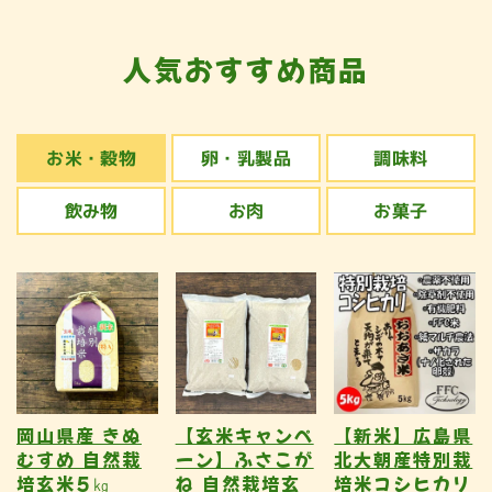
人気おすすめ商品
お米・穀物
卵・乳製品
調味料
飲み物
お肉
お菓子
岡山県産 きぬ
【玄米キャンペ
【新米】広島県
むすめ 自然栽
ーン】ふさこが
北大朝産特別栽
培玄米5㎏
ね 自然栽培玄
培米コシヒカリ