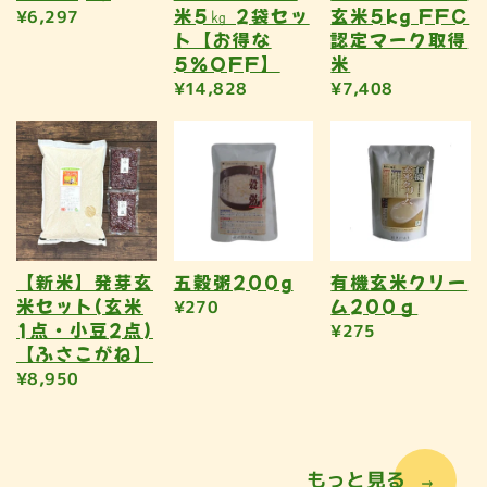
米5㎏ 2袋セッ
玄米5kg FFC
¥6,297
ト【お得な
認定マーク取得
5％OFF】
米
¥14,828
¥7,408
【新米】発芽玄
五穀粥200g
有機玄米クリー
米セット(玄米
ム200ｇ
¥270
1点・小豆2点)
¥275
【ふさこがね】
¥8,950
もっと見る