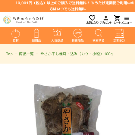
10,001円（税込）以上のご購入で送料無料！ ※うたげ定期便ご利用中の
方はいつでも送料無料
お気に入り
アカウント
メニュー
食材
日用品
人気商品
新着商品
検索する
定期BOX
Top
－
商品一覧
－
やさか干し椎茸・込み（カケ・小粒）100g