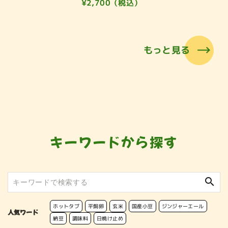
¥2,700（税込）
もっと見る
キーワードから探す
search
ホットタブ
平飼卵
玄米
国産小豆
ジンジャーエール
人気ワード
納豆
調味料
日焼け止め