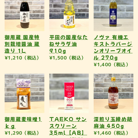
御用蔵 国産特
平田の国産なた
ノヴァ 有機エ
別栽培醤油 蔵
ねサラダ油
キストラバージ
造り 1L
910g
ンオリーブオイ
ル 270g
¥1,210（税込）
¥1,500（税込）
¥1,400（税込）
御用蔵麦味噌1
TAEKO サン
深煎り玉締め胡
ｋｇ
スクリーン
麻油 450g
35ml【AB】
¥1,290（税込）
¥1,460（税込）