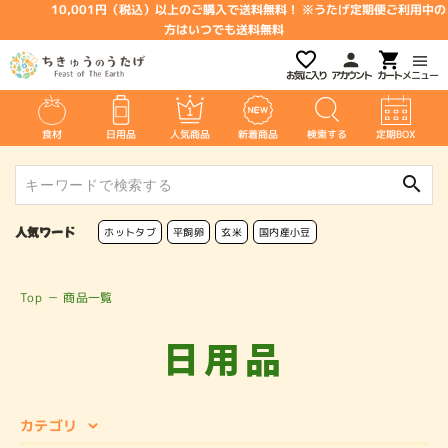
10,001円（税込）以上のご購入で送料無料！ ※うたげ定期便ご利用中の
方はいつでも送料無料
お気に入り
アカウント
メニュー
食材
日用品
人気商品
新着商品
検索する
定期BOX
search
人気ワード
ホットタブ
平飼卵
玄米
国内産小豆
Top
－
商品一覧
日用品
カテゴリ