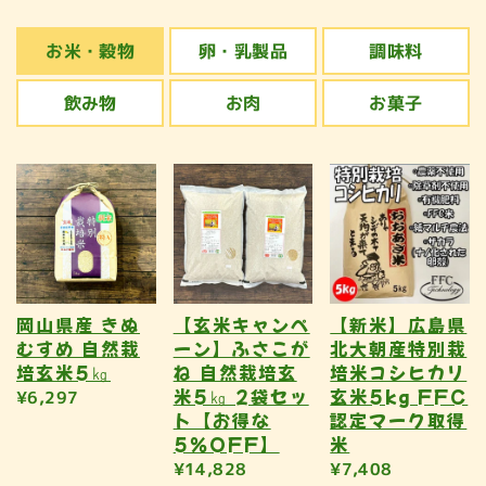
お米・穀物
卵・乳製品
調味料
飲み物
お肉
お菓子
岡山県産 きぬ
【玄米キャンペ
【新米】広島県
むすめ 自然栽
ーン】ふさこが
北大朝産特別栽
培玄米5㎏
ね 自然栽培玄
培米コシヒカリ
米5㎏ 2袋セッ
玄米5kg FFC
¥6,297
ト【お得な
認定マーク取得
5％OFF】
米
¥14,828
¥7,408