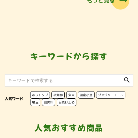
もっと見る
キーワードから探す
search
ホットタブ
平飼卵
玄米
国産小豆
ジンジャーエール
人気ワード
納豆
調味料
日焼け止め
人気おすすめ商品