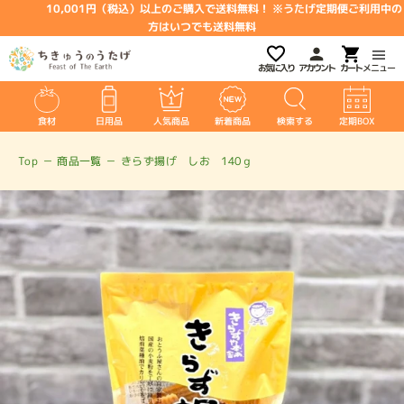
10,001円（税込）以上のご購入で送料無料！ ※うたげ定期便ご利用中の
方はいつでも送料無料
お気に入り
アカウント
メニュー
食材
日用品
人気商品
新着商品
検索する
定期BOX
Top
－
商品一覧
－
きらず揚げ しお 140ｇ