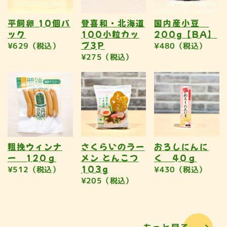
平飼卵 10個パ
登喜和・北海道
国内産小豆
ック
100小粒カッ
200g【BA】
プ3P
¥629（税込）
¥480（税込）
¥275（税込）
粗挽ウィンナ
さくらいのラー
おろしにんに
ー 120ｇ
メン とんこつ
く 40ｇ
103g
¥512（税込）
¥430（税込）
¥205（税込）