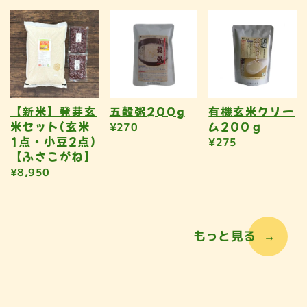
【新米】発芽玄
五穀粥200g
有機玄米クリー
米セット(玄米
ム200ｇ
¥270
1点・小豆2点)
¥275
【ふさこがね】
¥8,950
もっと見る