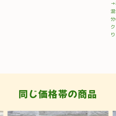
→
混
分
ク
り
同じ価格帯の商品