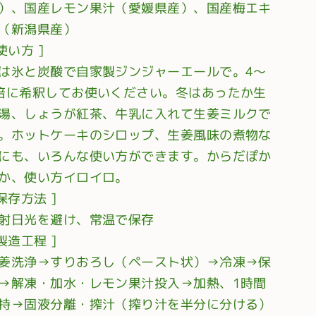
）、国産レモン果汁（愛媛県産）、国産梅エキ
（新潟県産）
 使い方 ]
は氷と炭酸で自家製ジンジャーエールで。4〜
倍に希釈してお使いください。冬はあったか生
湯、しょうが紅茶、牛乳に入れて生姜ミルクで
。ホットケーキのシロップ、生姜風味の煮物な
にも、いろんな使い方ができます。からだぽか
か、使い方イロイロ。
 保存方法 ]
射日光を避け、常温で保存
 製造工程 ]
姜洗浄→すりおろし（ペースト状）→冷凍→保
→解凍・加水・レモン果汁投入→加熱、1時間
持→固液分離・搾汁（搾り汁を半分に分ける）