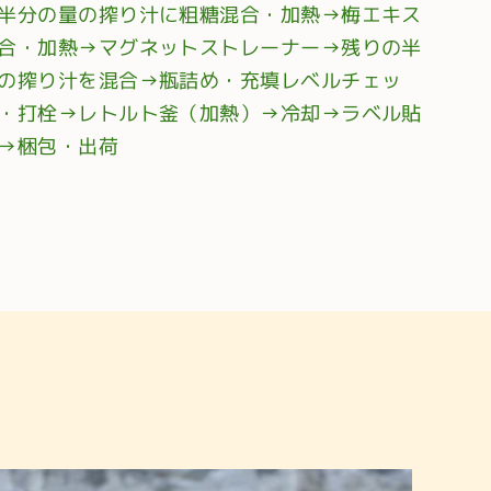
半分の量の搾り汁に粗糖混合・加熱→梅エキス
合・加熱→マグネットストレーナー→残りの半
の搾り汁を混合→瓶詰め・充填レベルチェッ
・打栓→レトルト釜（加熱）→冷却→ラベル貼
→梱包・出荷