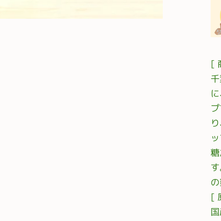
[
千
に
プ
り
ッ
糖
す
の
[
国