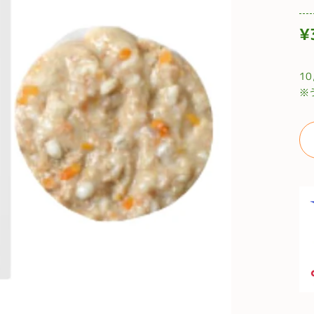
¥
通
常
1
価
※
格