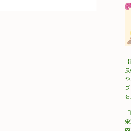
【
食
や
グ
を
「
栄
内