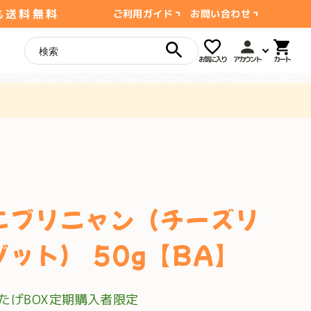
も送料無料
ご利用ガイド
お問い合わせ
お気に入り
アカウント
エブリニャン（チーズリ
ゾット） 50g【BA】
たげBOX定期購入者限定