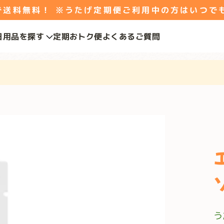
料無料！ ※うたげ定期便ご利用中の方はいつで
日用品を探す
定期おトク便
よくあるご質問
う