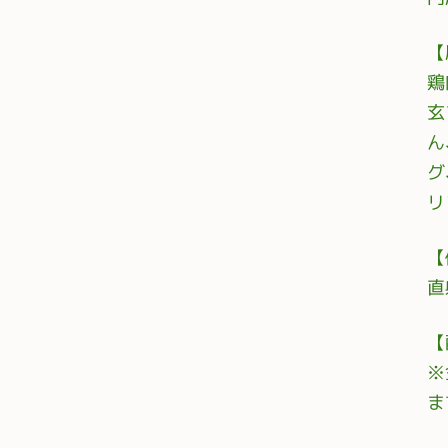
【
鶏
玄
ん
グ
リ
【
直
【
※
ま