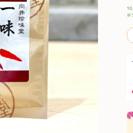
常
1
価
※
格