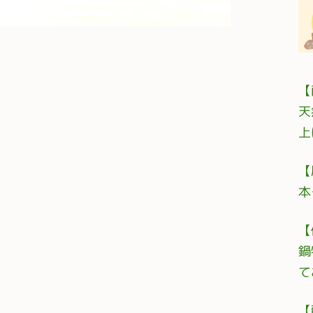
【
天
上
【
本
【
鍋
て
【