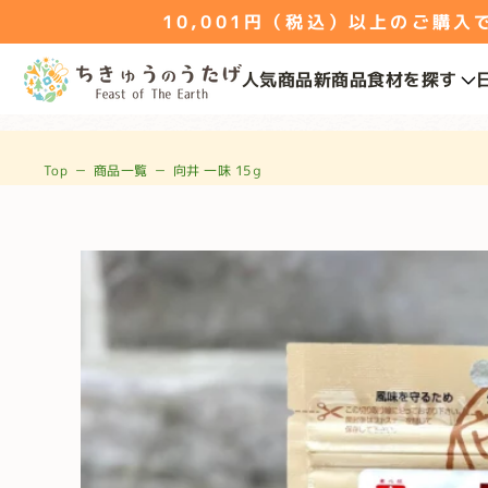
10,001円（税込）以上のご購入で送
人気商品
新商品
食材を探す
Top
－
商品一覧
－
向井 一味 15ｇ