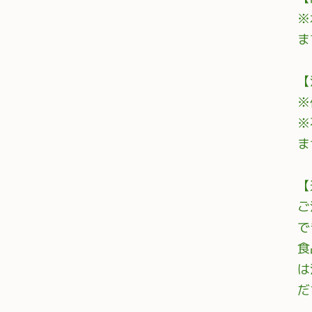
※
ま
【
※
※
ま
【
ご
で
食
は
だ