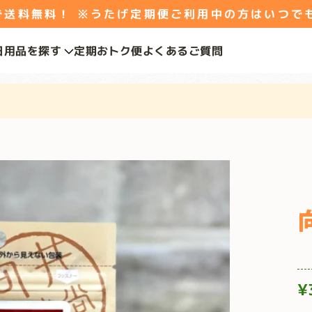
料無料！ ※うたげ定期便ご利用中の方はいつで
日用品を探す
定期おトク便
よくあるご質問
¥
通