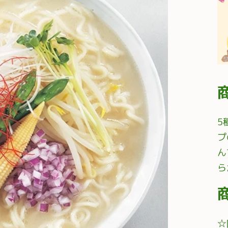
5
プ
ん
ら
☆