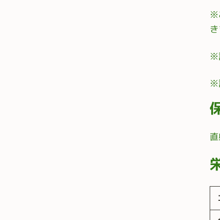
※
き
※
※
直