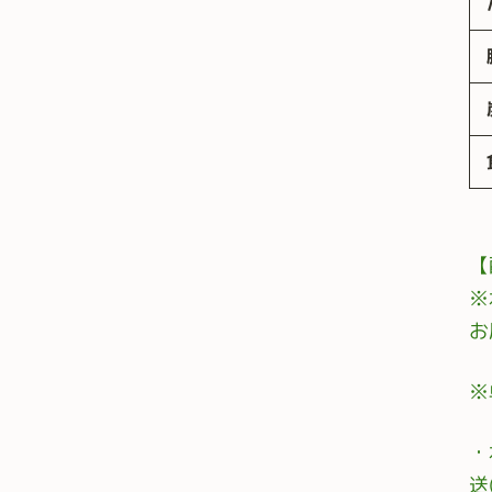
【
※
お
※
・
送