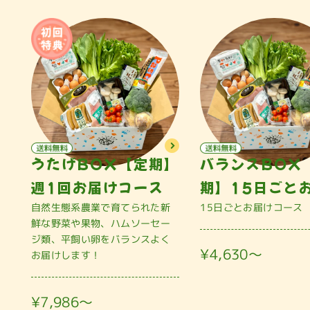
うたげBOX【定期】
バランスBOX
週1回お届けコース
期】15日ごと
自然生態系農業で育てられた新
15日ごとお届けコース
鮮な野菜や果物、ハムソーセー
ジ類、平飼い卵をバランスよく
¥4,630〜
お届けします！
¥7,986〜