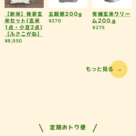
【新米】発芽玄
五穀粥200g
有機玄米クリー
米セット(玄米
ム200ｇ
¥270
1点・小豆2点)
¥275
【ふさこがね】
¥8,950
もっと見る
定期おトク便