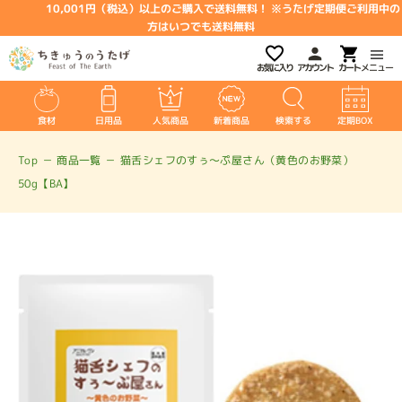
10,001円（税込）以上のご購入で送料無料！ ※うたげ定期便ご利用中の
方はいつでも送料無料
お気に入り
アカウント
メニュー
食材
日用品
人気商品
新着商品
検索する
定期BOX
Top
－
商品一覧
－
猫舌シェフのすぅ～ぷ屋さん（黄色のお野菜）
50g【BA】