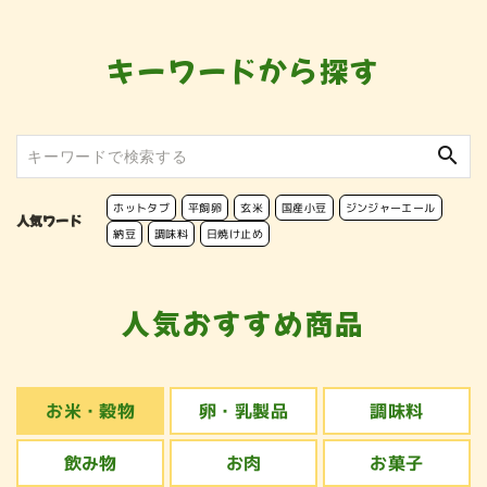
キーワードから探す
search
ホットタブ
平飼卵
玄米
国産小豆
ジンジャーエール
人気ワード
納豆
調味料
日焼け止め
人気おすすめ商品
お米・穀物
卵・乳製品
調味料
飲み物
お肉
お菓子