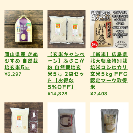
岡山県産 きぬ
【玄米キャンペ
【新米】広島県
むすめ 自然栽
ーン】ふさこが
北大朝産特別栽
培玄米5㎏
ね 自然栽培玄
培米コシヒカリ
米5㎏ 2袋セッ
玄米5kg FFC
¥6,297
ト【お得な
認定マーク取得
5％OFF】
米
¥14,828
¥7,408