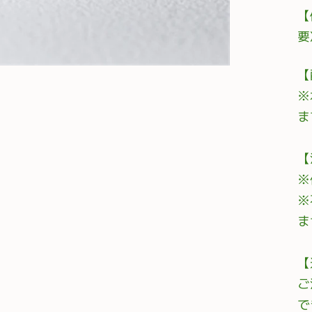
【
要
【
※
ま
【
※
※
ま
【
ご
で