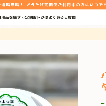
料無料！ ※うたげ定期便ご利用中の方はいつで
日用品を探す
定期おトク便
よくあるご質問