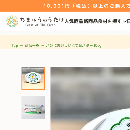
10,001円（税込）以上のご購入で送
人気商品
新商品
食材を探す
Top
－
商品一覧
－
パンにおいしいよつ葉バター100g