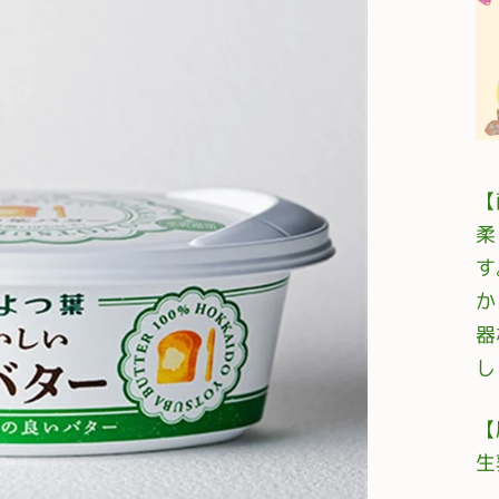
【
柔
す
か
器
し
【
生