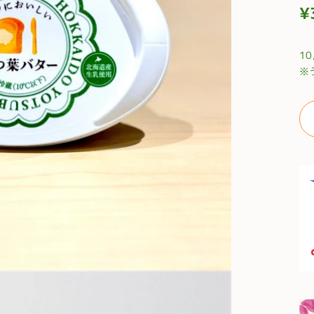
¥
通
常
1
価
※
格