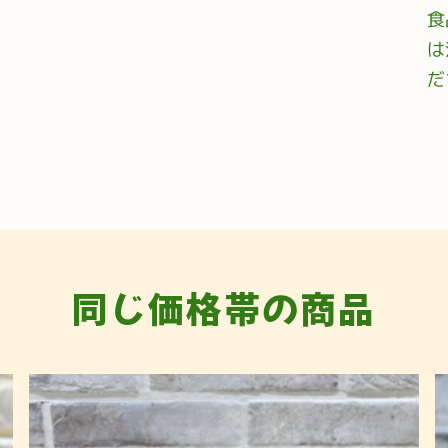
食
は
だ
同じ価格帯の商品