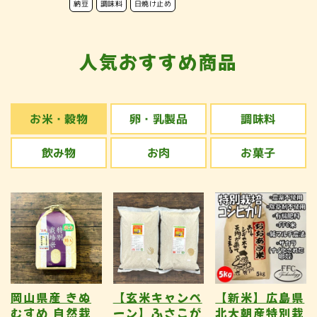
納豆
調味料
日焼け止め
人気おすすめ商品
お米・穀物
卵・乳製品
調味料
飲み物
お肉
お菓子
岡山県産 きぬ
【玄米キャンペ
【新米】広島県
むすめ 自然栽
ーン】ふさこが
北大朝産特別栽