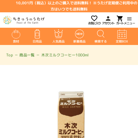
10,001円（税込）以上のご購入で送料無料！ ※うたげ定期便ご利用中の
方はいつでも送料無料
お気に入り
アカウント
メニュー
食材
日用品
人気商品
新着商品
検索する
定期BOX
Top
－
商品一覧
－
木次ミルクコーヒー1000ml