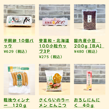
平飼卵 10個パ
登喜和・北海道
国内産小豆
ック
100小粒カッ
200g【BA】
プ3P
¥629（税込）
¥480（税込）
¥275（税込）
粗挽ウィンナ
さくらいのラー
おろしにんに
ー 120ｇ
メン とんこつ
く 40ｇ