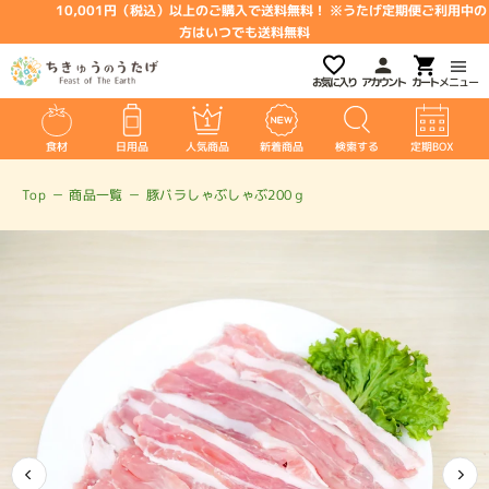
10,001円（税込）以上のご購入で送料無料！ ※うたげ定期便ご利用中の
方はいつでも送料無料
お気に入り
アカウント
メニュー
食材
日用品
人気商品
新着商品
検索する
定期BOX
Top
－
商品一覧
－
豚バラしゃぶしゃぶ200ｇ