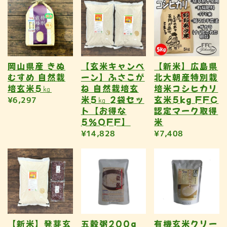
岡山県産 きぬ
【玄米キャンペ
【新米】広島県
むすめ 自然栽
ーン】ふさこが
北大朝産特別栽
培玄米5㎏
ね 自然栽培玄
培米コシヒカリ
米5㎏ 2袋セッ
玄米5kg FFC
¥6,297
ト【お得な
認定マーク取得
5％OFF】
米
¥14,828
¥7,408
【新米】発芽玄
五穀粥200g
有機玄米クリー