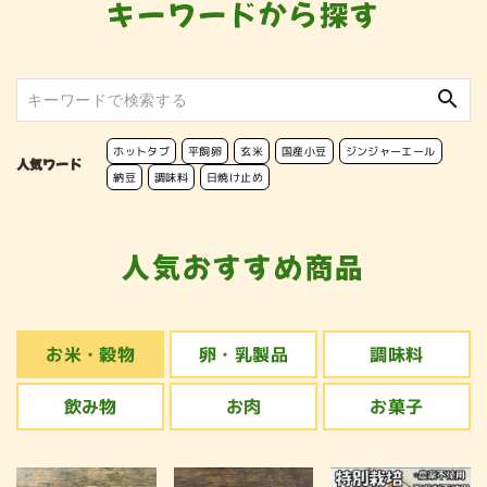
キーワードから探す
search
ホットタブ
平飼卵
玄米
国産小豆
ジンジャーエール
人気ワード
納豆
調味料
日焼け止め
人気おすすめ商品
お米・穀物
卵・乳製品
調味料
飲み物
お肉
お菓子