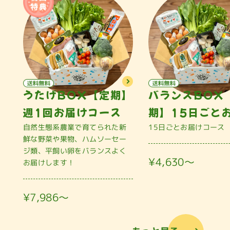
うたげBOX【定期】
バランスBOX
週1回お届けコース
期】15日ごと
自然生態系農業で育てられた新
15日ごとお届けコース
鮮な野菜や果物、ハムソーセー
ジ類、平飼い卵をバランスよく
¥4,630〜
お届けします！
¥7,986〜