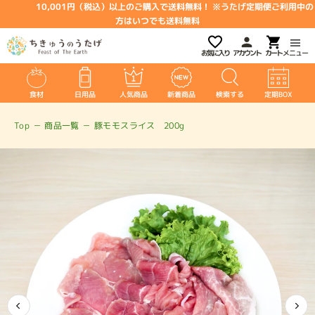
10,001円（税込）以上のご購入で送料無料！ ※うたげ定期便ご利用中の
方はいつでも送料無料
お気に入り
アカウント
メニュー
食材
日用品
人気商品
新着商品
検索する
定期BOX
Top
－
商品一覧
－
豚モモスライス 200g