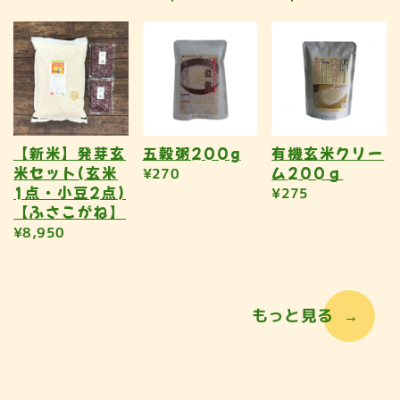
【新米】発芽玄
五穀粥200g
有機玄米クリー
米セット(玄米
ム200ｇ
¥270
1点・小豆2点)
¥275
【ふさこがね】
¥8,950
もっと見る