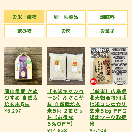
お米・穀物
卵・乳製品
調味料
飲み物
お肉
お菓子
岡山県産 きぬ
【玄米キャンペ
【新米】広島県
むすめ 自然栽
ーン】ふさこが
北大朝産特別栽
培玄米5㎏
ね 自然栽培玄
培米コシヒカリ
米5㎏ 2袋セッ
玄米5kg FFC
¥6,297
ト【お得な
認定マーク取得
5％OFF】
米
¥14,828
¥7,408