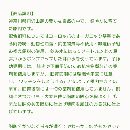
【商品説明】
神奈川県丹沢山麓の豊かな自然の中で、 健やかに育て
た豚肉です。
配合飼料についてはヨーロッパのオーガニック基準であ
る肉骨粉・動物性油脂・抗生物質等不使用・非遺伝子組
み換え飼料の使用、 飲み水には６５メートル以上の深
井戸からポンプアップした井戸水を使っています。子豚
幼児期には、 肺炎や下痢予防のため抗生物質などの薬
剤を使用しますが、 肥育前期には環境や栄養に注意
し、 ワクチンをしようすることによって極力控えてい
ます。肥育後期には一切の薬剤を使用していません。飼
料にさつまいも・大麦を使い脂肪の融点を程よく上げ、
また甘味のある脂肪に仕上げ豚肉を風味のある味に仕上
げています。
脂肪分が少なく旨みが濃くてやわらか。炒めものやゆで