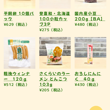
平飼卵 10個パ
登喜和・北海道
国内産小豆
ック
100小粒カッ
200g【BA】
プ3P
¥629（税込）
¥480（税込）
¥275（税込）
粗挽ウィンナ
さくらいのラー
おろしにんに
ー 120ｇ
メン とんこつ
く 40ｇ
103g
¥512（税込）
¥430（税込）
¥205（税込）