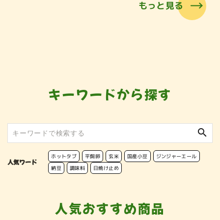
もっと見る
キーワードから探す
search
ホットタブ
平飼卵
玄米
国産小豆
ジンジャーエール
人気ワード
納豆
調味料
日焼け止め
人気おすすめ商品