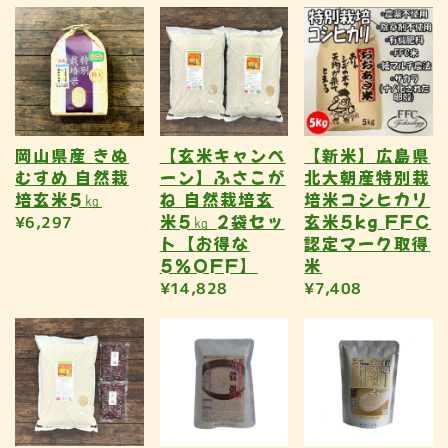
岡山県産 きぬ
【玄米キャンペ
【新米】広島県
むすめ 自然栽
ーン】ふさこが
北大朝産特別栽
培玄米5㎏
ね 自然栽培玄
培米コシヒカリ
米5㎏ 2袋セッ
玄米5kg FFC
¥6,297
ト【お得な
認定マーク取得
5％OFF】
米
¥14,828
¥7,408