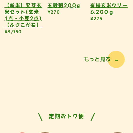
【新米】発芽玄
五穀粥200g
有機玄米クリー
米セット(玄米
ム200ｇ
¥270
1点・小豆2点)
¥275
【ふさこがね】
¥8,950
もっと見る
定期おトク便