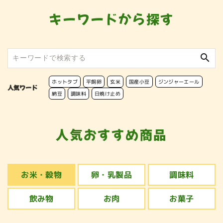
キーワードから探す
search
ホットタブ
平飼卵
玄米
国産小豆
ジンジャーエール
人気ワード
納豆
調味料
日焼け止め
人気おすすめ商品
お米・穀物
卵・乳製品
調味料
飲み物
お肉
お菓子