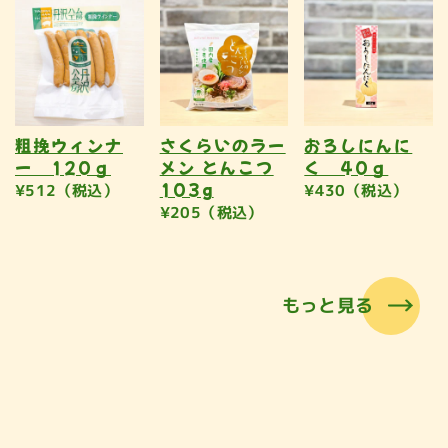
粗挽ウィンナ
さくらいのラー
おろしにんに
ー 120ｇ
メン とんこつ
く 40ｇ
103g
¥512（税込）
¥430（税込）
¥205（税込）
もっと見る