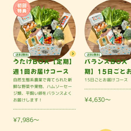
うたげBOX【定期】
バランスBOX
週1回お届けコース
期】15日ごと
自然生態系農業で育てられた新
15日ごとお届けコース
鮮な野菜や果物、ハムソーセー
ジ類、平飼い卵をバランスよく
¥4,630〜
お届けします！
¥7,986〜