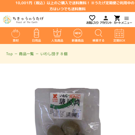
10,001円（税込）以上のご購入で送料無料！ ※うたげ定期便ご利用中の
方はいつでも送料無料
お気に入り
アカウント
メニュー
食材
日用品
人気商品
新着商品
検索する
定期BOX
Top
－
商品一覧
－
いわし団子 ８個