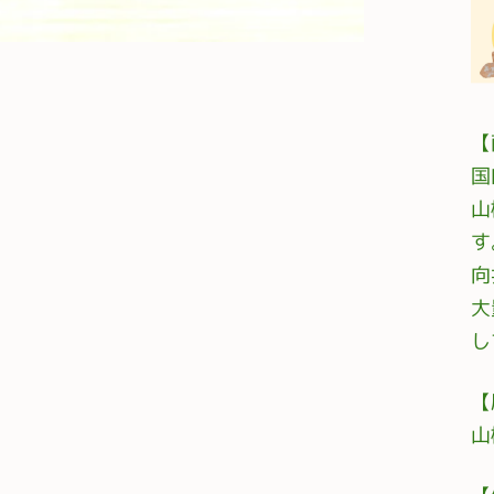
【
国
山
す
向
大
し
【
山