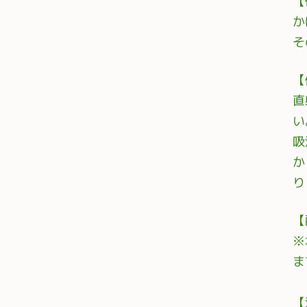
【
か
そ
【
直
い
吸
か
り
【
※
ま
【