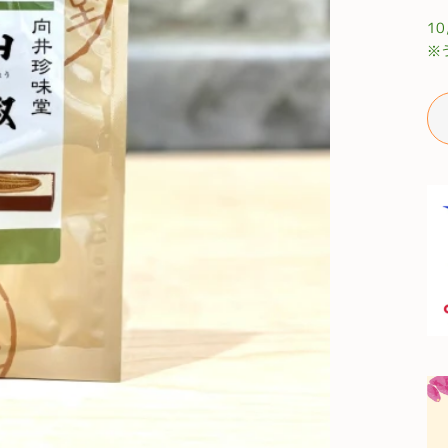
常
1
価
※
格