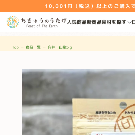
10,001円（税込）以上のご購入で送
人気商品
新商品
食材を探す
Top
－
商品一覧
－
向井 山椒5ｇ