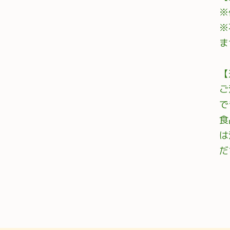
※
※
ま
【
ご
で
食
は
だ