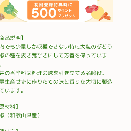
商品説明】
内でも少量しか収穫できない特に大粒のぶどう
椒の種を抜き荒びきにして芳香を保っていま
。
井の香辛料は料理の味を引き立てる名脇役。
量生産せずに作りたての味と香りを大切に製造
ています。
原材料】
椒（和歌山県産）