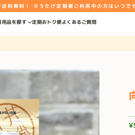
料無料！ ※うたげ定期便ご利用中の方はいつで
日用品を探す
定期おトク便
よくあるご質問
¥
通