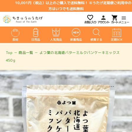
10,001円（税込）以上のご購入で送料無料！ ※うたげ定期便ご利用中の
方はいつでも送料無料
お気に入り
アカウント
メニュー
食材
日用品
人気商品
新着商品
検索する
定期BOX
Top
－
商品一覧
－
よつ葉の北海道バターミルクパンケーキミックス
450ｇ