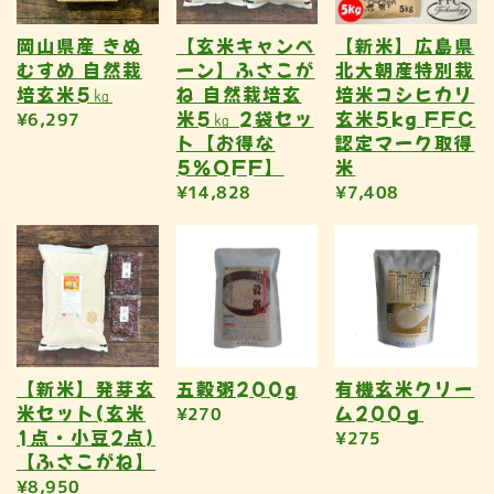
岡山県産 きぬ
【玄米キャンペ
【新米】広島県
むすめ 自然栽
ーン】ふさこが
北大朝産特別栽
培玄米5㎏
ね 自然栽培玄
培米コシヒカリ
米5㎏ 2袋セッ
玄米5kg FFC
¥6,297
ト【お得な
認定マーク取得
5％OFF】
米
¥14,828
¥7,408
【新米】発芽玄
五穀粥200g
有機玄米クリー
米セット(玄米
ム200ｇ
¥270
1点・小豆2点)
¥275
【ふさこがね】
¥8,950