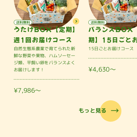
うたげBOX【定期】
バランスBOX
週1回お届けコース
期】15日ごと
自然生態系農業で育てられた新
15日ごとお届けコース
鮮な野菜や果物、ハムソーセー
ジ類、平飼い卵をバランスよく
¥4,630〜
お届けします！
¥7,986〜
もっと見る