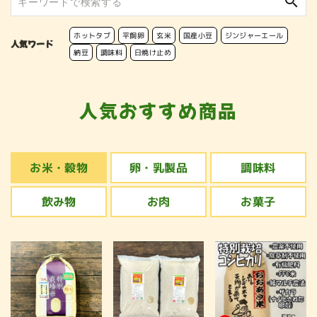
search
ホットタブ
平飼卵
玄米
国産小豆
ジンジャーエール
人気ワード
納豆
調味料
日焼け止め
人気おすすめ商品
お米・穀物
卵・乳製品
調味料
飲み物
お肉
お菓子