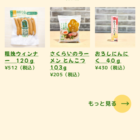
粗挽ウィンナ
さくらいのラー
おろしにんに
ー 120ｇ
メン とんこつ
く 40ｇ
103g
¥512（税込）
¥430（税込）
¥205（税込）
もっと見る