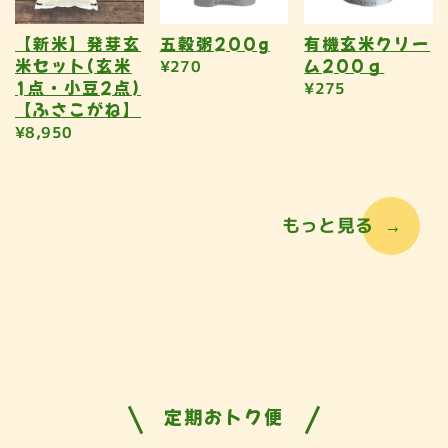
【新米】発芽玄
五穀粥200g
有機玄米クリー
米セット(玄米
ム200ｇ
¥270
1点・小豆2点)
¥275
【ふさこがね】
¥8,950
もっと見る
定期おトク便