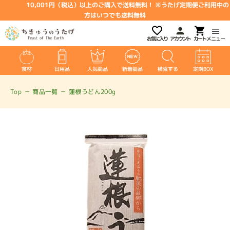
10,001円（税込）以上のご購入で送料無料！ ※うたげ定期便ご利用中の
方はいつでも送料無料
お気に入り
アカウント
メニュー
食材
日用品
人気商品
新着商品
検索する
定期BOX
Top
－
商品一覧
－
蓮根うどん200g