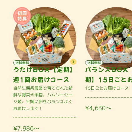
うたげBOX【定期】
バランスBOX
週1回お届けコース
期】15日ごと
自然生態系農業で育てられた新
15日ごとお届けコース
鮮な野菜や果物、ハムソーセー
ジ類、平飼い卵をバランスよく
¥4,630〜
お届けします！
¥7,986〜