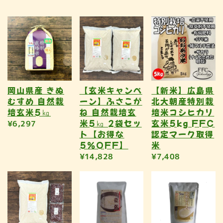
岡山県産 きぬ
【玄米キャンペ
【新米】広島県
むすめ 自然栽
ーン】ふさこが
北大朝産特別栽
培玄米5㎏
ね 自然栽培玄
培米コシヒカリ
米5㎏ 2袋セッ
玄米5kg FFC
¥6,297
ト【お得な
認定マーク取得
5％OFF】
米
¥14,828
¥7,408