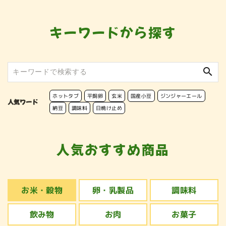
キーワードから探す
search
ホットタブ
平飼卵
玄米
国産小豆
ジンジャーエール
人気ワード
納豆
調味料
日焼け止め
人気おすすめ商品
お米・穀物
卵・乳製品
調味料
飲み物
お肉
お菓子