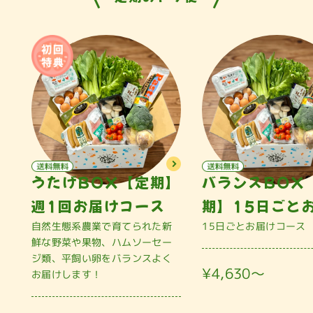
うたげBOX【定期】
バランスBOX
週1回お届けコース
期】15日ごと
自然生態系農業で育てられた新
15日ごとお届けコース
鮮な野菜や果物、ハムソーセー
ジ類、平飼い卵をバランスよく
¥4,630〜
お届けします！