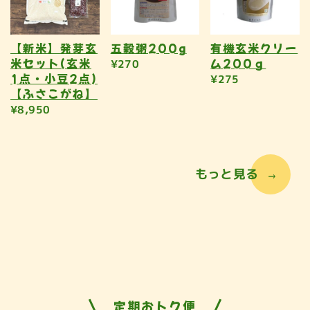
【新米】発芽玄
五穀粥200g
有機玄米クリー
米セット(玄米
ム200ｇ
¥270
1点・小豆2点)
¥275
【ふさこがね】
¥8,950
もっと見る
定期おトク便