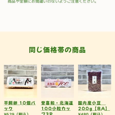
商品や金額にお間違いのないようご注意ください。
同じ価格帯の商品
平飼卵 10個パ
登喜和・北海道
国内産小豆
ック
100小粒カッ
200g【BA】
プ3P
¥629（税込）
¥480（税込）