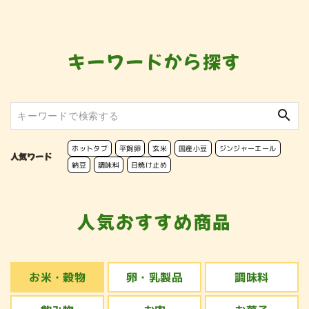
キーワードから探す
search
ホットタブ
平飼卵
玄米
国産小豆
ジンジャーエール
人気ワード
納豆
調味料
日焼け止め
人気おすすめ商品
お米・穀物
卵・乳製品
調味料