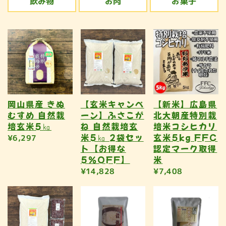
飲み物
お肉
お菓子
岡山県産 きぬ
【玄米キャンペ
【新米】広島県
むすめ 自然栽
ーン】ふさこが
北大朝産特別栽
培玄米5㎏
ね 自然栽培玄
培米コシヒカリ
米5㎏ 2袋セッ
玄米5kg FFC
¥6,297
ト【お得な
認定マーク取得
5％OFF】
米
¥14,828
¥7,408