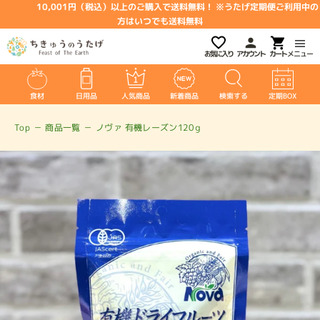
10,001円（税込）以上のご購入で送料無料！ ※うたげ定期便ご利用中の
方はいつでも送料無料
お気に入り
アカウント
メニュー
食材
日用品
人気商品
新着商品
検索する
定期BOX
Top
－
商品一覧
－
ノヴァ 有機レーズン120ｇ